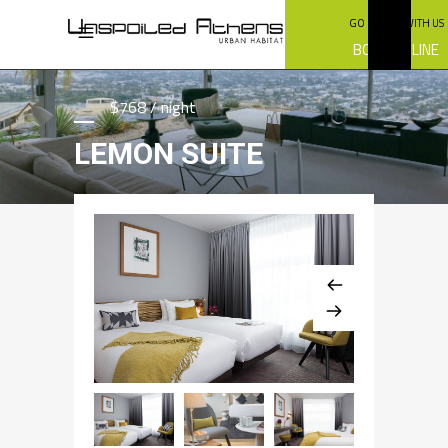
GO GREEN WITH US
BOOK ONLINE
$768 / night
LEMON SUITE