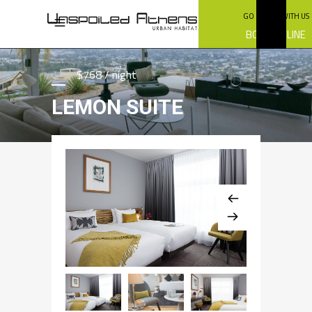
GO GREEN WITH US
BOOK ONLINE
$768 / night
LEMON SUITE