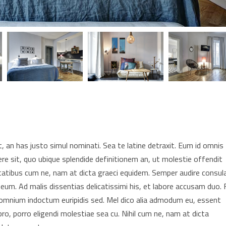
 an has justo simul nominati. Sea te latine detraxit. Eum id omnis
re sit, quo ubique splendide definitionem an, ut molestie offendit
tatibus cum ne, nam at dicta graeci equidem. Semper audire consul
 eum. Ad malis dissentias delicatissimi his, et labore accusam duo. F
t omnium indoctum euripidis sed. Mel dico alia admodum eu, essent
pro, porro eligendi molestiae sea cu. Nihil cum ne, nam at dicta