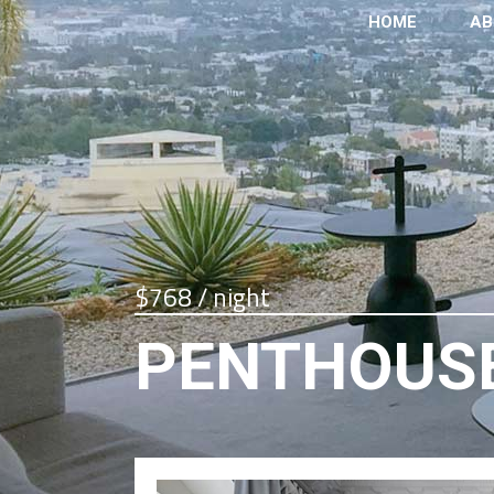
HOME
AB
$768 / night
PENTHOUSE