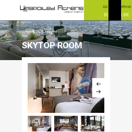
GO GREEN WITH US
BOOK ONLINE
$768 / night
SKYTOP ROOM